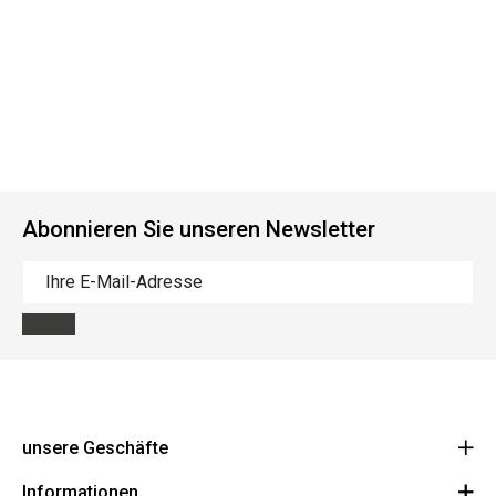
Abonnieren Sie unseren Newsletter
unsere Geschäfte
Informationen
Cycles Arnold Kontz Gare / Bonnevoie