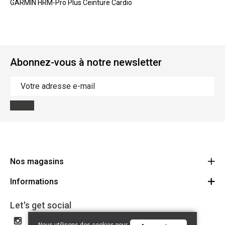
GARMIN HRM-Pro Plus Ceinture Cardio
Abonnez-vous à notre newsletter
Nos magasins
Informations
Cycles Arnold Kontz Gare / Bonnevoie
Route
Conditions générales
+352 40 96 74 214 / +352 40 96 74 215
Let's get social
LU 24502609
Avertissement