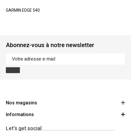
GARMIN EDGE 540
Abonnez-vous à notre newsletter
Nos magasins
Informations
Cycles Arnold Kontz Gare / Bonnevoie
Route
Conditions générales
+352 40 96 74 214 / +352 40 96 74 215
Let's get social