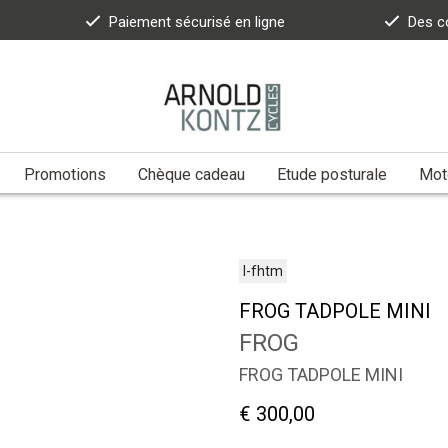
Paiement sécurisé en ligne
Des c
Promotions
Chèque cadeau
Etude posturale
Moto
l-fhtm
FROG TADPOLE MINI
FROG
FROG TADPOLE MINI
€ 300,00