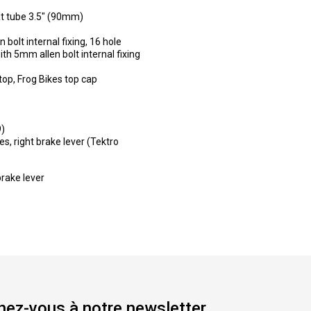
at tube 3.5" (90mm)
olt internal fixing, 16 hole
th 5mm allen bolt internal fixing
top, Frog Bikes top cap
9)
es, right brake lever (Tektro
rake lever
ez-vous à notre newsletter