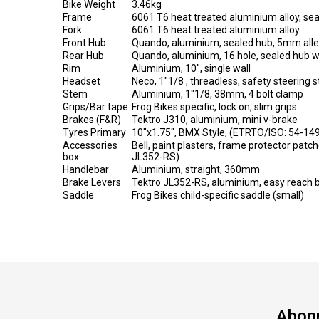
Bike Weight
3.46kg
Frame
6061 T6 heat treated aluminium alloy, se
Fork
6061 T6 heat treated aluminium alloy
Front Hub
Quando, aluminium, sealed hub, 5mm allen b
Rear Hub
Quando, aluminium, 16 hole, sealed hub wi
Rim
Aluminium, 10", single wall
Headset
Neco, 1"1/8 , threadless, safety steering s
Stem
Aluminium, 1"1/8, 38mm, 4 bolt clamp
Grips/Bar tape
Frog Bikes specific, lock on, slim grips
Brakes (F&R)
Tektro J310, aluminium, mini v-brake
Tyres Primary
10"x1.75", BMX Style, (ETRTO/ISO: 54-14
Accessories
Bell, paint plasters, frame protector patch
box
JL352-RS)
Handlebar
Aluminium, straight, 360mm
Brake Levers
Tektro JL352-RS, aluminium, easy reach b
Saddle
Frog Bikes child-specific saddle (small)
Abonn