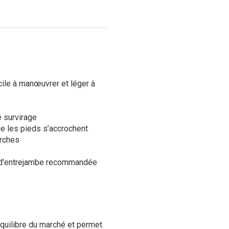
cile à manœuvrer et léger à
e survirage
ue les pieds s’accrochent
urches
r d'entrejambe recommandée
équilibre du marché et permet