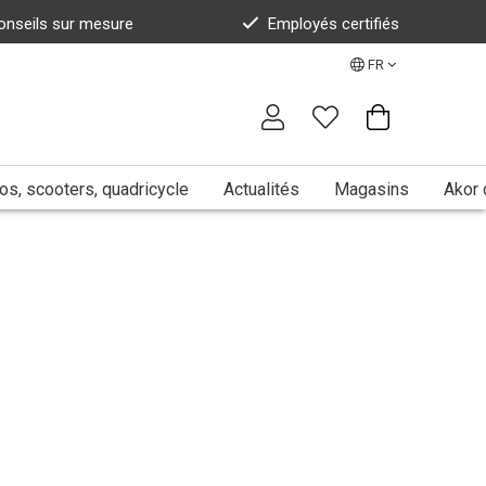
onseils sur mesure
Employés certifiés
FR
s, scooters, quadricycle
Actualités
Magasins
Akor 