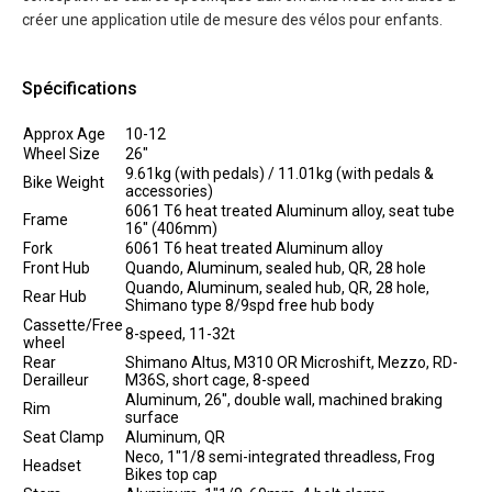
créer une application utile de mesure des vélos pour enfants.
Spécifications
Approx Age
10-12
Wheel Size
26"
9.61kg (with pedals) / 11.01kg (with pedals &
Bike Weight
accessories)
6061 T6 heat treated Aluminum alloy, seat tube
Frame
16" (406mm)
Fork
6061 T6 heat treated Aluminum alloy
Front Hub
Quando, Aluminum, sealed hub, QR, 28 hole
Quando, Aluminum, sealed hub, QR, 28 hole,
Rear Hub
Shimano type 8/9spd free hub body
Cassette/Free
8-speed, 11-32t
wheel
Rear
Shimano Altus, M310 OR Microshift, Mezzo, RD-
Derailleur
M36S, short cage, 8-speed
Aluminum, 26", double wall, machined braking
Rim
surface
Seat Clamp
Aluminum, QR
Neco, 1"1/8 semi-integrated threadless, Frog
Headset
Bikes top cap