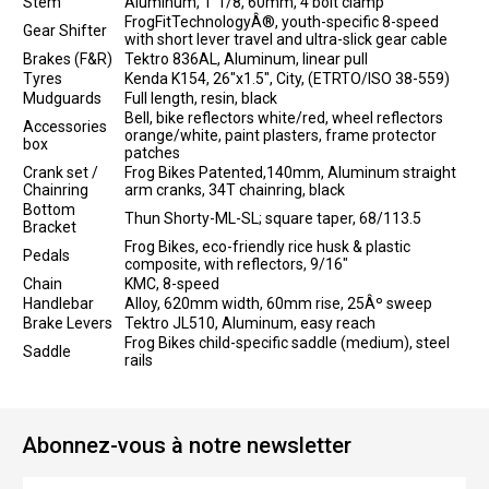
Stem
Aluminum, 1"1/8, 60mm, 4 bolt clamp
FrogFitTechnologyÂ®, youth-specific 8-speed
Gear Shifter
with short lever travel and ultra-slick gear cable
Brakes (F&R)
Tektro 836AL, Aluminum, linear pull
Tyres
Kenda K154, 26"x1.5", City, (ETRTO/ISO 38-559)
Mudguards
Full length, resin, black
Bell, bike reflectors white/red, wheel reflectors
Accessories
orange/white, paint plasters, frame protector
box
patches
Crank set /
Frog Bikes Patented,140mm, Aluminum straight
Chainring
arm cranks, 34T chainring, black
Bottom
Thun Shorty-ML-SL; square taper, 68/113.5
Bracket
Frog Bikes, eco-friendly rice husk & plastic
Pedals
composite, with reflectors, 9/16"
Chain
KMC, 8-speed
Handlebar
Alloy, 620mm width, 60mm rise, 25Âº sweep
Brake Levers
Tektro JL510, Aluminum, easy reach
Frog Bikes child-specific saddle (medium), steel
Saddle
rails
Abonnez-vous à notre newsletter