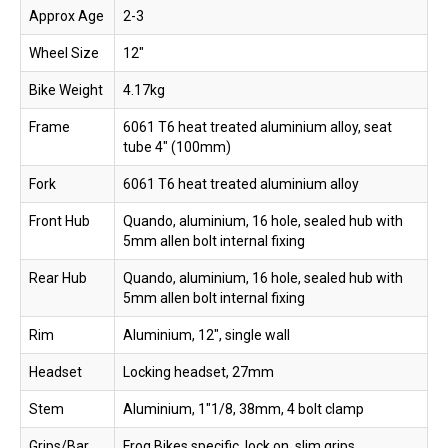
Approx Age
2-3
Wheel Size
12"
Bike Weight
4.17kg
Frame
6061 T6 heat treated aluminium alloy, seat
tube 4" (100mm)
Fork
6061 T6 heat treated aluminium alloy
Front Hub
Quando, aluminium, 16 hole, sealed hub with
5mm allen bolt internal fixing
Rear Hub
Quando, aluminium, 16 hole, sealed hub with
5mm allen bolt internal fixing
Rim
Aluminium, 12", single wall
Headset
Locking headset, 27mm
Stem
Aluminium, 1"1/8, 38mm, 4 bolt clamp
Grips/Bar
Frog Bikes specific, lock on, slim grips