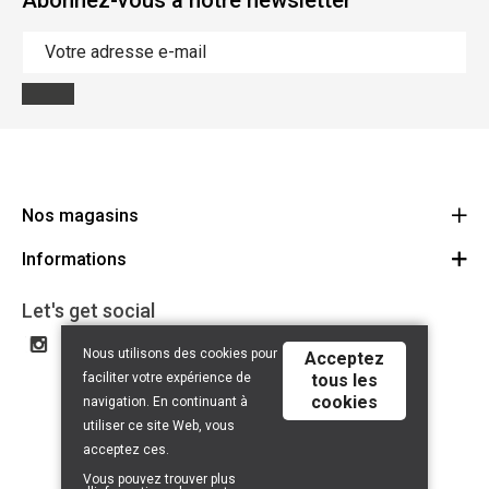
Abonnez-vous à notre newsletter
Nos magasins
Informations
Cycles Arnold Kontz Gare / Bonnevoie
Route
Conditions générales
+352 40 96 74 214 / +352 40 96 74 215
Let's get social
LU 24502609
Avertissement
Nous utilisons des cookies pour
Acceptez
Politique de confidentialité
faciliter votre expérience de
tous les
cookies
Contact
navigation. En continuant à
utiliser ce site Web, vous
acceptez ces.
Vous pouvez trouver plus