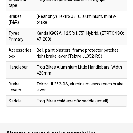
tape
Brakes
(Rear only) Tektro J310, aluminium, mini v-
(F&R)
brake
Tyres
Kenda K909A, 12.5"x1.75", Hybrid, (ETRTO/ISO:
Primary
47-203)
Accessories
Bell, paint plasters, frame protector patches,
box
right brake lever (Tektro JL352-RS)
Handlebar
Frog Bikes Aluminium Little Handlebars, Width
420mm
Brake
Tektro JL352-RS, aluminium, easy reach brake
Levers
lever
Saddle
Frog Bikes child-specific saddle (small)