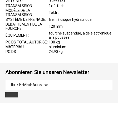
VITESSES:
9 vitesses
TRANSMISSION:
1x 9-fach
MODÈLE DE LA
Tektro
TRANSMISSION:
SYSTÈME DE FREINAGE:
frein à disque hydraulique
DÉBATTEMENT DE LA
120 mm
FOURCHE:
fourche suspendue, aide électronique
ÉQUIPEMENT:
à la poussée
POIDS TOTAL AUTORISÉ:
130 kg
MATÉRIAU:
aluminium
POIDS:
24,90 kg
Abonnieren Sie unseren Newsletter