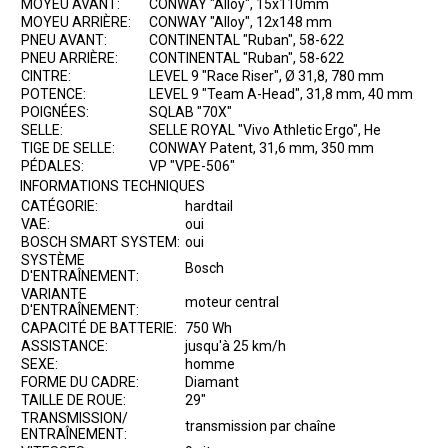
MOYEU AVANT:
CONWAY "Alloy", 15x110mm
MOYEU ARRIÈRE:
CONWAY "Alloy", 12x148 mm
PNEU AVANT:
CONTINENTAL "Ruban", 58-622
PNEU ARRIÈRE:
CONTINENTAL "Ruban", 58-622
CINTRE:
LEVEL 9 "Race Riser", Ø 31,8, 780 mm
POTENCE:
LEVEL 9 "Team A-Head", 31,8 mm, 40 mm
POIGNÉES:
SQLAB "70X"
SELLE:
SELLE ROYAL "Vivo Athletic Ergo", He
TIGE DE SELLE:
CONWAY Patent, 31,6 mm, 350 mm
PÉDALES:
VP "VPE-506"
INFORMATIONS TECHNIQUES
CATÉGORIE:
hardtail
VAE:
oui
BOSCH SMART SYSTEM:
oui
SYSTÈME
Bosch
D'ENTRAÎNEMENT:
VARIANTE
moteur central
D'ENTRAÎNEMENT:
CAPACITÉ DE BATTERIE:
750 Wh
ASSISTANCE:
jusqu'à 25 km/h
SEXE:
homme
FORME DU CADRE:
Diamant
TAILLE DE ROUE:
29"
TRANSMISSION/
transmission par chaîne
ENTRAÎNEMENT: