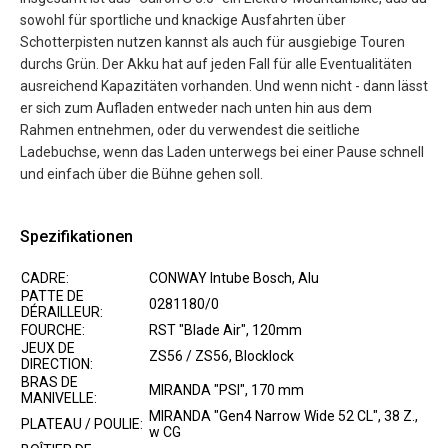
sowohl für sportliche und knackige Ausfahrten über
Schotterpisten nutzen kannst als auch für ausgiebige Touren
durchs Grün. Der Akku hat auf jeden Fall für alle Eventualitäten
ausreichend Kapazitäten vorhanden. Und wenn nicht - dann lässt
er sich zum Aufladen entweder nach unten hin aus dem
Rahmen entnehmen, oder du verwendest die seitliche
Ladebuchse, wenn das Laden unterwegs bei einer Pause schnell
und einfach über die Bühne gehen soll.
Spezifikationen
CADRE:
CONWAY Intube Bosch, Alu
PATTE DE
0281180/0
DÉRAILLEUR:
FOURCHE:
RST "Blade Air", 120mm
JEUX DE
ZS56 / ZS56, Blocklock
DIRECTION:
BRAS DE
MIRANDA "PSI", 170 mm
MANIVELLE:
MIRANDA "Gen4 Narrow Wide 52 CL", 38 Z.,
PLATEAU / POULIE:
w CG