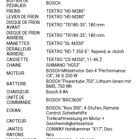
BOÎTIER DE
BOSCH
PÉDALIER:
FREINS:
TEKTRO "HD-M280"
LEVIER DE FREIN:
TEKTRO "HD-M280"
DISQUE DE FREIN
TEKTRO "TR180-35", 180 mm
AVANT:
DISQUE DE FREIN
TEKTRO "TR180-35", 180 mm
ARRIÈRE:
MANETTES:
TEKTRO "SL-M350"
DÉRAILLEUR
TEKTRO "RD-T 350-E", 9speed, w. clutch
ARRIÈRE:
CASSETTE:
TEKTRO "CS-M350", 11-46 Z.
CHAINE:
SHIMANO "HG53"
BOSCH Mittelmotor Gen.4 "Performance
MOTEUR:
CX", 36 V, 250 W
BOSCH "Powertube 750", Lithium-Ionen mit
BATTERIE:
BMS, 750 Wh
CHARGEUR:
Bosch 4 Ah
UNITÉ DE
BOSCH "BRC3600"
COMMANDE:
BOSCH, "Kiox 300", 4-Stufen, Remote
ECRAN:
Control, Schiebehilfe
Tretkraftmessung im Motor +
CAPTEUR:
Geschwindigkeitssensor
JANTES:
CONWAY Hohlkammer "X17", Disc
RAYONS:
Niro