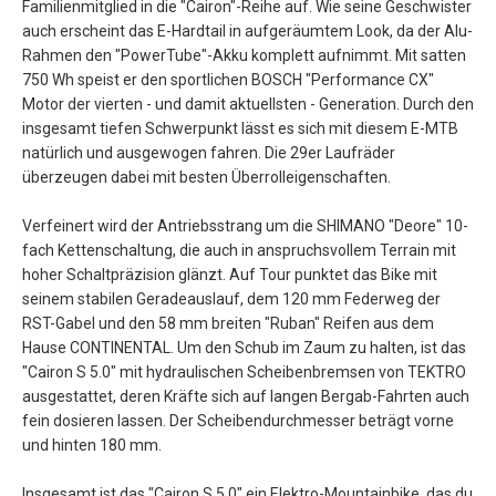
Familienmitglied in die "Cairon"-Reihe auf. Wie seine Geschwister
auch erscheint das E-Hardtail in aufgeräumtem Look, da der Alu-
Rahmen den "PowerTube"-Akku komplett aufnimmt. Mit satten
750 Wh speist er den sportlichen BOSCH "Performance CX"
Motor der vierten - und damit aktuellsten - Generation. Durch den
insgesamt tiefen Schwerpunkt lässt es sich mit diesem E-MTB
natürlich und ausgewogen fahren. Die 29er Laufräder
überzeugen dabei mit besten Überrolleigenschaften.
Verfeinert wird der Antriebsstrang um die SHIMANO "Deore" 10-
fach Kettenschaltung, die auch in anspruchsvollem Terrain mit
hoher Schaltpräzision glänzt. Auf Tour punktet das Bike mit
seinem stabilen Geradeauslauf, dem 120 mm Federweg der
RST-Gabel und den 58 mm breiten "Ruban" Reifen aus dem
Hause CONTINENTAL. Um den Schub im Zaum zu halten, ist das
"Cairon S 5.0" mit hydraulischen Scheibenbremsen von TEKTRO
ausgestattet, deren Kräfte sich auf langen Bergab-Fahrten auch
fein dosieren lassen. Der Scheibendurchmesser beträgt vorne
und hinten 180 mm.
Insgesamt ist das "Cairon S 5.0" ein Elektro-Mountainbike, das du