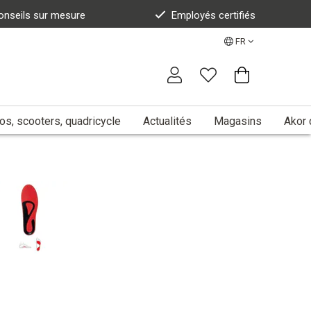
onseils sur mesure
Employés certifiés
FR
s, scooters, quadricycle
Actualités
Magasins
Akor 