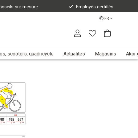
onseils sur mesure
Employés certifiés
FR
s, scooters, quadricycle
Actualités
Magasins
Akor 