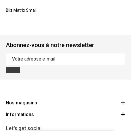
Bliz Matrix Small
Abonnez-vous à notre newsletter
Nos magasins
Informations
Cycles Arnold Kontz Gare / Bonnevoie
Route
Conditions générales
+352 40 96 74 214 / +352 40 96 74 215
Let's get social