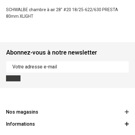
SCHWALBE chambre à air 28" #20 18/25-622/630 PRESTA
80mm XLIGHT
Abonnez-vous à notre newsletter
Nos magasins
Informations
Cycles Arnold Kontz Gare / Bonnevoie
Route