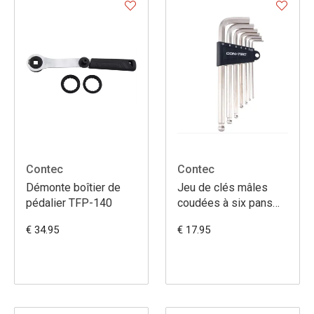
Contec
Contec
Démonte boîtier de
Jeu de clés mâles
pédalier TFP-140
coudées à six pans
TFM-260
€ 34.95
€ 17.95