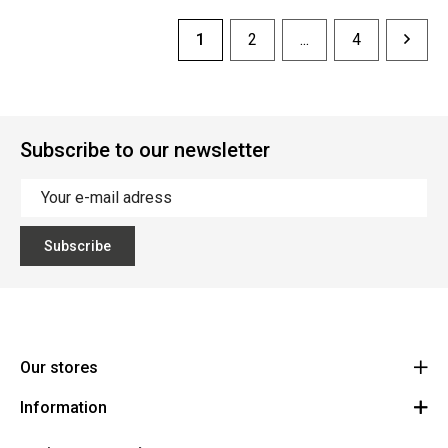
1
2
...
4
Subscribe to our newsletter
Subscribe
Our stores
Information
Cycles Arnold Kontz Gare / Bonnevoie
Route