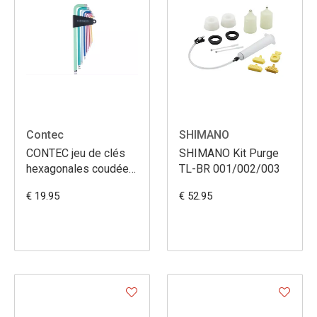
Contec
SHIMANO
CONTEC jeu de clés
SHIMANO Kit Purge
hexagonales coudées
TL-BR 001/002/003
TFM-265
€ 19.95
€ 52.95