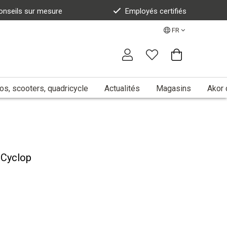
onseils sur mesure
Employés certifiés
FR
s, scooters, quadricycle
Actualités
Magasins
Akor 
 Cyclop