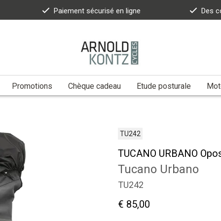
Paiement sécurisé en ligne
Des c
Promotions
Chèque cadeau
Etude posturale
Moto
TU242
TUCANO URBANO Oposs
Tucano Urbano
TU242
€ 85,00