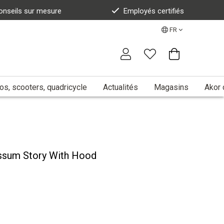
onseils sur mesure
Employés certifiés
FR
s, scooters, quadricycle
Actualités
Magasins
Akor 
um Story With Hood