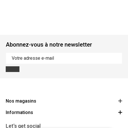
Abonnez-vous à notre newsletter
Nos magasins
Informations
Cycles Arnold Kontz Gare / Bonnevoie
Route
Conditions générales
+352 40 96 74 214 / +352 40 96 74 215
Let's get social