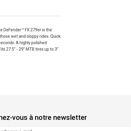
he DeFender™ FX 279er is the
those wet and sloppy rides. Quick
seconds. A highly polished
its 27.5” - 29” MTB tires up to 3”
ez-vous à notre newsletter