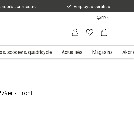
onseils sur mesure
Employés certifiés
FR
s, scooters, quadricycle
Actualités
Magasins
Akor 
9er - Front