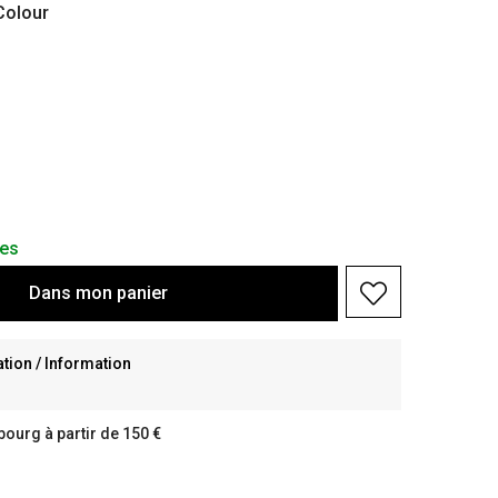
olour
les
Dans
mon
panier
ion / Information
bourg à partir de 150 €