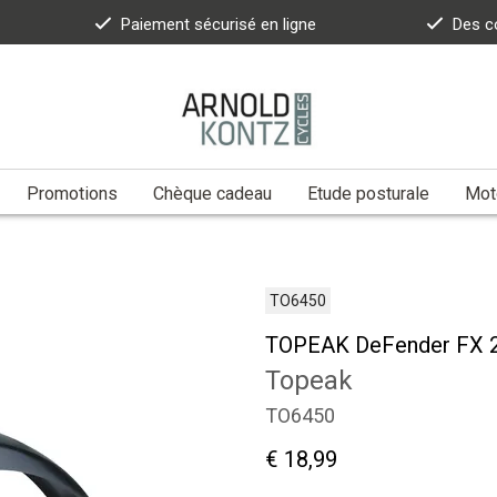
Paiement sécurisé en ligne
Des c
Promotions
Chèque cadeau
Etude posturale
Moto
TO6450
TOPEAK DeFender FX 27
Topeak
TO6450
€ 18,99