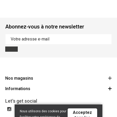
Abonnez-vous à notre newsletter
Nos magasins
Informations
Cycles Arnold Kontz Gare / Bonnevoie
Route
Conditions générales
+352 40 96 74 214 / +352 40 96 74 215
Let's get social
LU 24502609
Avertissement
Nous utilisons des cookies pour
Acceptez
Politique de confidentialité