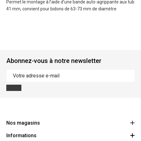
Permet le montage à l'aide d'une bande auto-agrippante aux tubes du
41 mm, convient pour bidons de 63-73 mm de diamètre
Abonnez-vous à notre newsletter
Nos magasins
Informations
Cycles Arnold Kontz Gare / Bonnevoie