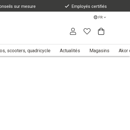
onseils sur mesure
Employés certifiés
FR
s, scooters, quadricycle
Actualités
Magasins
Akor 