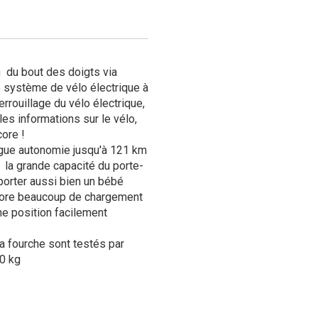
 du bout des doigts via
e système de vélo électrique à
errouillage du vélo électrique,
es informations sur le vélo,
ore !
gue autonomie jusqu'à 121 km
 la grande capacité du porte-
orter aussi bien un bébé
ncore beaucoup de chargement
e position facilement
t la fourche sont testés par
80 kg