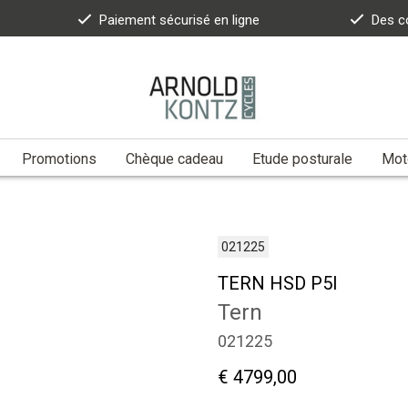
Paiement sécurisé en ligne
Des c
Promotions
Chèque cadeau
Etude posturale
Moto
021225
TERN HSD P5I
Tern
021225
€ 4799,00