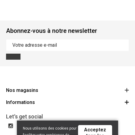
Abonnez-vous à notre newsletter
Nos magasins
Informations
Cycles Arnold Kontz Gare / Bonnevoie
Route
Conditions générales
+352 40 96 74 214 / +352 40 96 74 215
Let's get social
LU 24502609
Avertissement
Nous utilisons des cookies pour
Acceptez
Politique de confidentialité