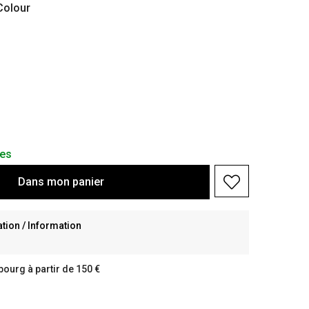
olour
les
Dans
mon
panier
ion / Information
bourg à partir de 150 €