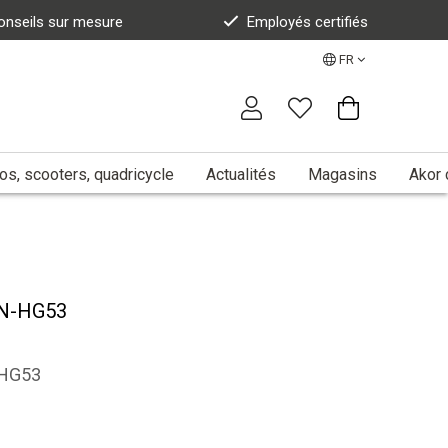
onseils sur mesure
Employés certifiés
FR
s, scooters, quadricycle
Actualités
Magasins
Akor 
CN-HG53
-HG53