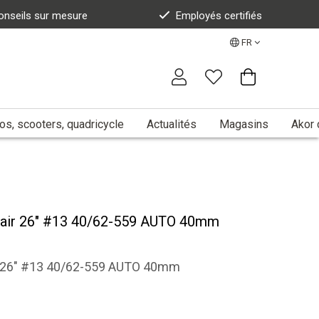
onseils sur mesure
Employés certifiés
FR
s, scooters, quadricycle
Actualités
Magasins
Akor 
ir 26" #13 40/62-559 AUTO 40mm
 26" #13 40/62-559 AUTO 40mm