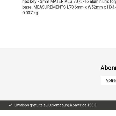
hex key - 3mm MATERIALS 7075-T6 aluminium; forg
base. MEASUREMENTS L70.6mm x W52mm x H33
0.037 kg.
Abonn
Livraison gratuite au Luxembourg à partir de 150 €