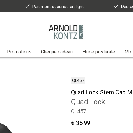
Paiement sécurisé en ligne
Des c
Promotions
Chèque cadeau
Etude posturale
Moto
QL457
Quad Lock Stem Cap M
Quad Lock
QL457
€ 35,99