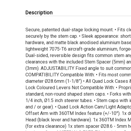
Description
Secure, patented dual-stage locking mount. • Fits c
securely by the stem cap. • Sleek appearance: short l
hardware, and matte black anodised aluminium base
lightweight 7075-T6 aircraft-grade aluminium, forg
Dual-sided, reversible design fits common stem ang
clearances with the included Stem Spacer (5mm) 
(3mm). ADJUSTABILITY Fixed angle to suit common 
COMPATIBILITY Compatible With: • Fits most commo
diameter Ø28.6mm (1-1/8”) • All Quad Lock Cases &
Lock Coloured Levers Not Compatible With: • Propr
standard, non-round shaped stem caps. • Forks with 
1/4 inch, Ø1.5 inch steerer tubes. • Stem caps with i
and / or gear). • Quad Lock Action Cam/Light Ada
Offset Arm with 360TM Index feature (+/-10°). 1x 
Head (black lever and hardware). 1x 360TM Index 
(for extra clearance) 1x stem spacer Ø28.6 - 5mm he