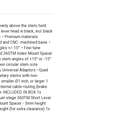
leanly above the stem, held
ever head in black, incl. black
. • Premium materials:
ed and CNC- machined base. •
les +/-15°. • Fine-tune
and 360TM Index Mount Spacer
stem angles of +15° or -15°
n circular stem size
 Universal Adaptors • Quad
ietary stems with non-
smaller Ø1 inch, or larger 1
nternal cable routing (brake
ptor INCLUDED IN BOX 1x
dual-stage 360TM Short Lever
Mount Spacer - 3mm height
ight (for extra clearance) 1x