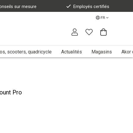
onseils sur mesure
Employés certifiés
FR
s, scooters, quadricycle
Actualités
Magasins
Akor 
ount Pro