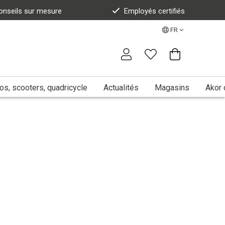
onseils sur mesure
Employés certifiés
FR
s, scooters, quadricycle
Actualités
Magasins
Akor 