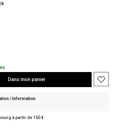
ck
les
Dans
mon
panier
ion / Information
bourg à partir de 150 €