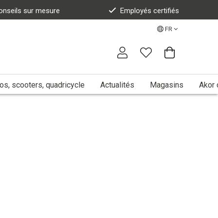
onseils sur mesure
Employés certifiés
FR
s, scooters, quadricycle
Actualités
Magasins
Akor 