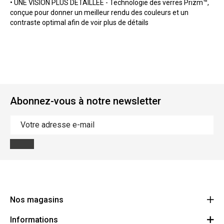
• UNE VISION PLUS DÉTAILLÉE - Technologie des verres Prizm™,
conçue pour donner un meilleur rendu des couleurs et un
contraste optimal afin de voir plus de détails
Abonnez-vous à notre newsletter
Nos magasins
Informations
Cycles Arnold Kontz Gare / Bonnevoie