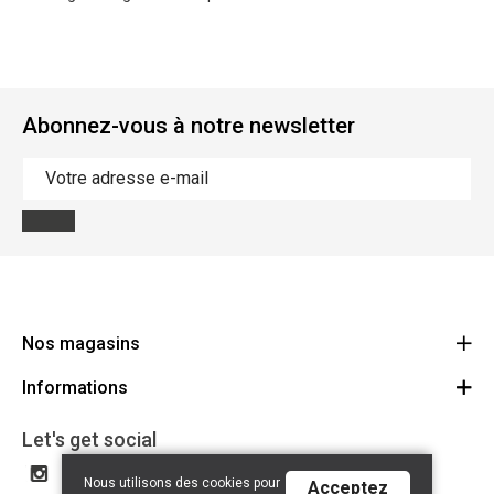
Abonnez-vous à notre newsletter
Nos magasins
Informations
Cycles Arnold Kontz Gare / Bonnevoie
Route
Conditions générales
+352 40 96 74 214 / +352 40 96 74 215
Let's get social
LU 24502609
Avertissement
Nous utilisons des cookies pour
Acceptez