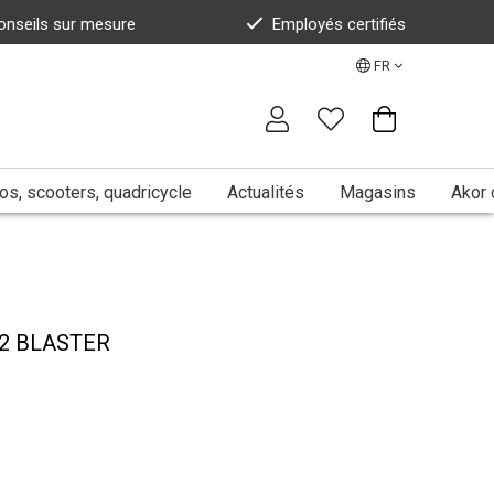
onseils sur mesure
Employés certifiés
FR
s, scooters, quadricycle
Actualités
Magasins
Akor 
2 BLASTER