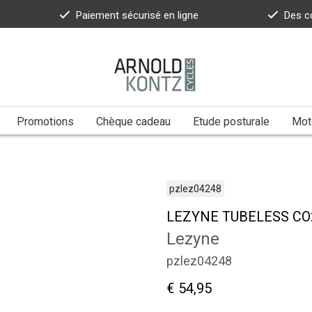
Paiement sécurisé en ligne
Des c
Promotions
Chèque cadeau
Etude posturale
Moto
pzlez04248
LEZYNE TUBELESS CO
Lezyne
pzlez04248
€ 54,95