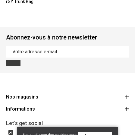
i:SY Trunk Bag
Abonnez-vous à notre newsletter
Nos magasins
Informations
Cycles Arnold Kontz Gare / Bonnevoie
Route
Conditions générales
+352 40 96 74 214 / +352 40 96 74 215
Let's get social
LU 24502609
Avertissement