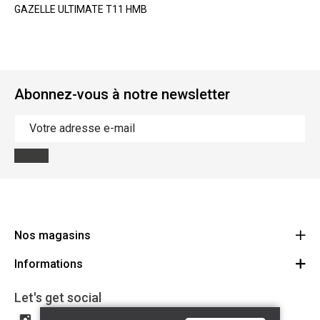
GAZELLE ULTIMATE T11 HMB
Abonnez-vous à notre newsletter
Nos magasins
Informations
Cycles Arnold Kontz Gare / Bonnevoie
Route
Conditions générales
+352 40 96 74 214 / +352 40 96 74 215
Let's get social
LU 24502609
Avertissement