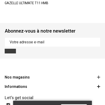
GAZELLE ULTIMATE T11 HMB
Abonnez-vous à notre newsletter
Nos magasins
Informations
Cycles Arnold Kontz Gare / Bonnevoie
Route
Conditions générales
+352 40 96 74 214 / +352 40 96 74 215
Let's get social
LU 24502609
Avertissement