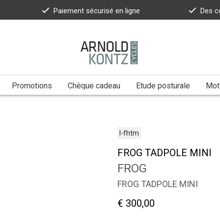
Paiement sécurisé en ligne
Des c
Promotions
Chèque cadeau
Etude posturale
Moto
l-fhtm
FROG TADPOLE MINI
FROG
FROG TADPOLE MINI
€ 300,00