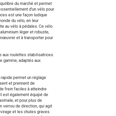
équilibre du marché et permet
 essentiellement d'un vélo pour
uces est une façon ludique
monde du vélo, en leur
ite au vélo à pédales. Ce vélo
aluminium léger et robuste,
anœuvrer et à transporter pour
 aux roulettes stabilisatrices.
de gamme, adaptés aux
on rapide permet un réglage
ssent et prennent de
de frein faciles à atteindre
 Il est également équipé de
ximale, et pour plus de
n verrou de direction, qui agit
irage et les chutes graves.