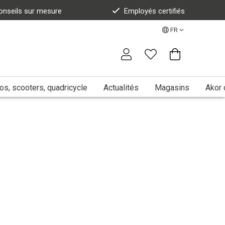
onseils sur mesure
Employés certifiés
FR
s, scooters, quadricycle
Actualités
Magasins
Akor 