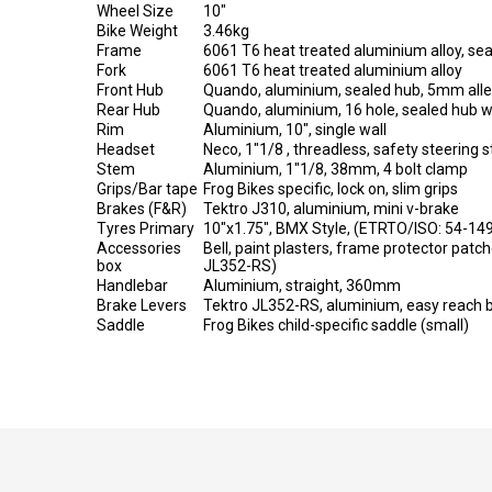
Wheel Size
10"
Bike Weight
3.46kg
Frame
6061 T6 heat treated aluminium alloy, se
Fork
6061 T6 heat treated aluminium alloy
Front Hub
Quando, aluminium, sealed hub, 5mm allen b
Rear Hub
Quando, aluminium, 16 hole, sealed hub wi
Rim
Aluminium, 10", single wall
Headset
Neco, 1"1/8 , threadless, safety steering s
Stem
Aluminium, 1"1/8, 38mm, 4 bolt clamp
Grips/Bar tape
Frog Bikes specific, lock on, slim grips
Brakes (F&R)
Tektro J310, aluminium, mini v-brake
Tyres Primary
10"x1.75", BMX Style, (ETRTO/ISO: 54-14
Accessories
Bell, paint plasters, frame protector patch
box
JL352-RS)
Handlebar
Aluminium, straight, 360mm
Brake Levers
Tektro JL352-RS, aluminium, easy reach b
Saddle
Frog Bikes child-specific saddle (small)