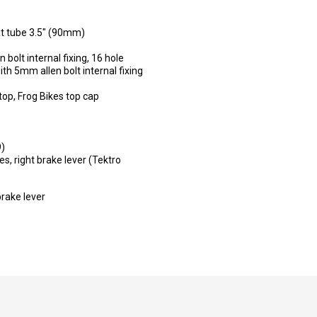
at tube 3.5" (90mm)
olt internal fixing, 16 hole
th 5mm allen bolt internal fixing
top, Frog Bikes top cap
9)
es, right brake lever (Tektro
rake lever