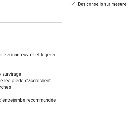
Des conseils sur mesure
cile à manœuvrer et léger à
e survirage
ue les pieds s’accrochent
urches
r d'entrejambe recommandée