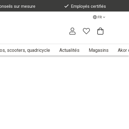
onseils sur mesure
Employés certifiés
FR
s, scooters, quadricycle
Actualités
Magasins
Akor 