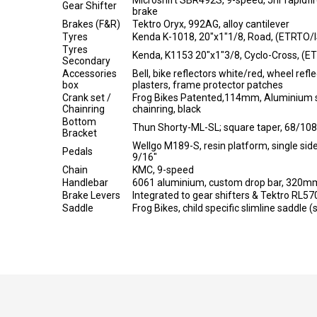
Gear Shifter
brake
Brakes (F&R)
Tektro Oryx, 992AG, alloy cantilever
Tyres
Kenda K-1018, 20"x1"1/8, Road, (ETRTO/
Tyres
Kenda, K1153 20"x1"3/8, Cyclo-Cross, (
Secondary
Accessories
Bell, bike reflectors white/red, wheel ref
box
plasters, frame protector patches
Crank set /
Frog Bikes Patented,114mm, Aluminium s
Chainring
chainring, black
Bottom
Thun Shorty-ML-SL; square taper, 68/10
Bracket
Wellgo M189-S, resin platform, single sided
Pedals
9/16"
Chain
KMC, 9-speed
Handlebar
6061 aluminium, custom drop bar, 320m
Brake Levers
Integrated to gear shifters & Tektro RL570
Saddle
Frog Bikes, child specific slimline saddle (s