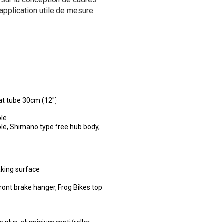
application utile de mesure
at tube 30cm (12")
ole
le, Shimano type free hub body,
aking surface
ront brake hanger, Frog Bikes top
 plus, aluminium canti/roller-