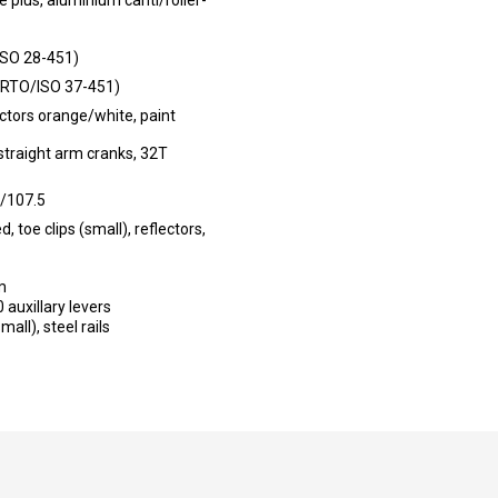
ISO 28-451)
ETRTO/ISO 37-451)
lectors orange/white, paint
traight arm cranks, 32T
8/107.5
, toe clips (small), reflectors,
m
 auxillary levers
mall), steel rails