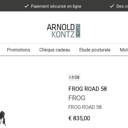
Paiement sécurisé en ligne
Des c
Promotions
Chèque cadeau
Etude posturale
Moto
l-fr58
FROG ROAD 58
FROG
FROG ROAD 58
€ 835,00