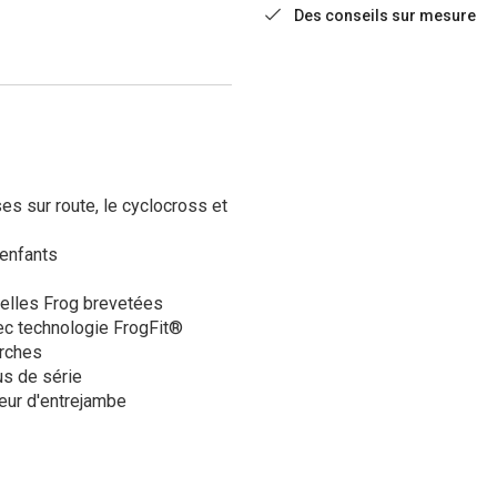
Des conseils sur mesure
es sur route, le cyclocross et
 enfants
velles Frog brevetées
ec technologie FrogFit®
urches
us de série
eur d'entrejambe