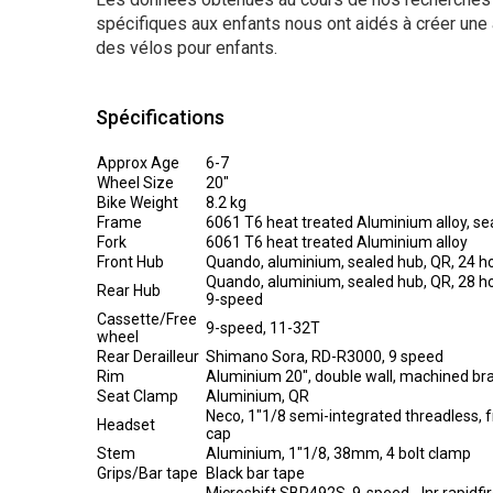
spécifiques aux enfants nous ont aidés à créer une 
des vélos pour enfants.
Spécifications
Approx Age
6-7
Wheel Size
20"
Bike Weight
8.2 kg
Frame
6061 T6 heat treated Aluminium alloy, se
Fork
6061 T6 heat treated Aluminium alloy
Front Hub
Quando, aluminium, sealed hub, QR, 24 h
Quando, aluminium, sealed hub, QR, 28 ho
Rear Hub
9-speed
Cassette/Free
9-speed, 11-32T
wheel
Rear Derailleur
Shimano Sora, RD-R3000, 9 speed
Rim
Aluminium 20", double wall, machined br
Seat Clamp
Aluminium, QR
Neco, 1"1/8 semi-integrated threadless, f
Headset
cap
Stem
Aluminium, 1"1/8, 38mm, 4 bolt clamp
Grips/Bar tape
Black bar tape
Microshift SBR492S, 9-speed, Jnr rapidfire