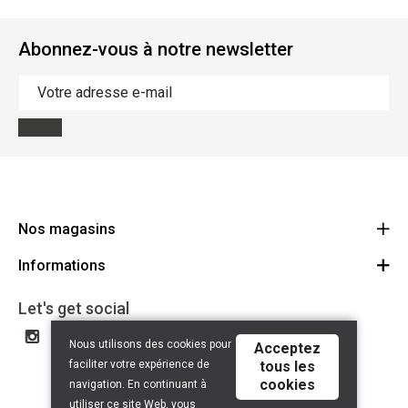
Abonnez-vous à notre newsletter
Nos magasins
Informations
Cycles Arnold Kontz Gare / Bonnevoie
Route
Conditions générales
+352 40 96 74 214 / +352 40 96 74 215
Let's get social
LU 24502609
Avertissement
Nous utilisons des cookies pour
Acceptez
Politique de confidentialité
faciliter votre expérience de
tous les
cookies
Contact
navigation. En continuant à
utiliser ce site Web, vous