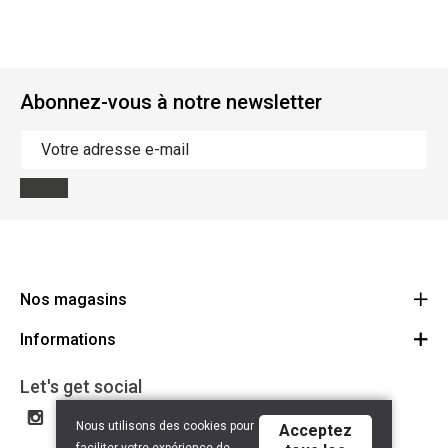
Abonnez-vous à notre newsletter
Nos magasins
Informations
Cycles Arnold Kontz Gare / Bonnevoie
Route
Conditions générales
+352 40 96 74 214 / +352 40 96 74 215
Let's get social
LU 24502609
Avertissement
Nous utilisons des cookies pour
Acceptez
Politique de confidentialité