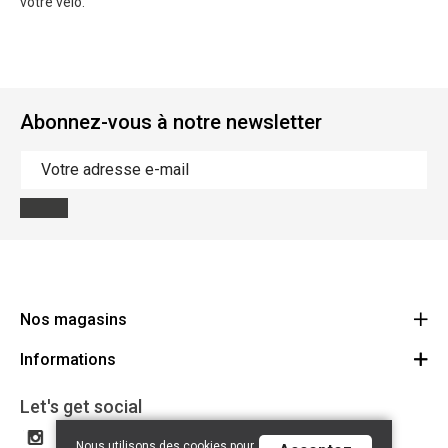
votre vélo.
Abonnez-vous à notre newsletter
Nos magasins
Informations
Cycles Arnold Kontz Gare / Bonnevoie
Route
Conditions générales
+352 40 96 74 214 / +352 40 96 74 215
Let's get social
LU 24502609
Avertissement
Nous utilisons des cookies pour