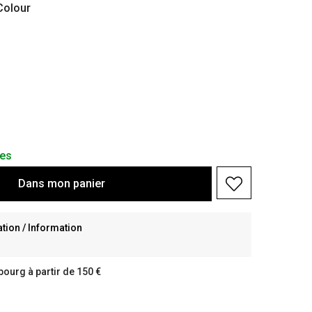
olour
les
Dans
mon
panier
ion / Information
bourg à partir de 150 €