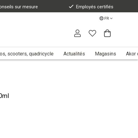
onseils sur mesure
Employés certifiés
FR
s, scooters, quadricycle
Actualités
Magasins
Akor 
00ml