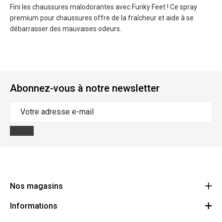
Fini les chaussures malodorantes avec Funky Feet ! Ce spray
premium pour chaussures offre de la fraîcheur et aide à se
débarrasser des mauvaises odeurs.
Abonnez-vous à notre newsletter
Nos magasins
Informations
Cycles Arnold Kontz Gare / Bonnevoie
Route