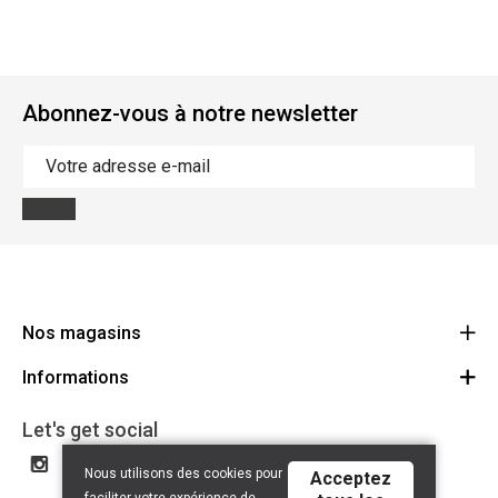
Abonnez-vous à notre newsletter
Nos magasins
Informations
Cycles Arnold Kontz Gare / Bonnevoie
Route
Conditions générales
+352 40 96 74 214 / +352 40 96 74 215
Let's get social
LU 24502609
Avertissement
Nous utilisons des cookies pour
Acceptez
Politique de confidentialité