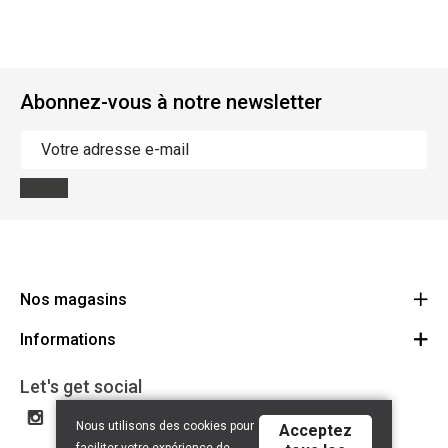
Abonnez-vous à notre newsletter
Nos magasins
Informations
Cycles Arnold Kontz Gare / Bonnevoie
Route
Conditions générales
+352 40 96 74 214 / +352 40 96 74 215
Let's get social
LU 24502609
Avertissement
Nous utilisons des cookies pour
Acceptez
Politique de confidentialité