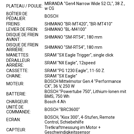
MIRANDA "Gen4 Narrow Wide 52 CL", 38 Z.,
PLATEAU / POULIE:
w CG
BOÎTIER DE
BOSCH
PÉDALIER:
FREINS:
SHIMANO "BR-MT420", "BR-MT410"
LEVIER DE FREIN:
SHIMANO "BL-M4100"
DISQUE DE FREIN
SHIMANO "SM-RT54", 180 mm
AVANT:
DISQUE DE FREIN
SHIMANO "SM-RT54", 180 mm
ARRIÈRE:
MANETTES:
SRAM "SX Eagle Trigger", single click
DÉRAILLEUR
SRAM "NX Eagle", 12speed
ARRIÈRE:
CASSETTE:
SRAM "PG 1230 Eagle", 11-50 Z.
CHAINE:
SRAM "SX Eagle"
BOSCH Mittelmotor Gen.4 "Performance
MOTEUR:
CX", 36 V, 250 W
BOSCH "Powertube 750", Lithium-Ionen mit
BATTERIE:
BMS, 750 Wh
CHARGEUR:
Bosch 4 Ah
UNITÉ DE
BOSCH "BRC3600"
COMMANDE:
BOSCH, "Kiox 300", 4-Stufen, Remote
ECRAN:
Control, Schiebehilfe
Tretkraftmessung im Motor +
CAPTEUR:
Geschwindigkeitssensor