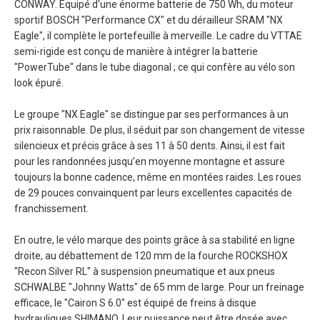
CONWAY. Equipé d'une énorme batterie de 750 Wh, du moteur
sportif BOSCH "Performance CX" et du dérailleur SRAM "NX
Eagle", il complète le portefeuille à merveille. Le cadre du VTTAE
semi-rigide est conçu de manière à intégrer la batterie
"PowerTube" dans le tube diagonal ; ce qui confère au vélo son
look épuré.
Le groupe "NX Eagle" se distingue par ses performances à un
prix raisonnable. De plus, il séduit par son changement de vitesse
silencieux et précis grâce à ses 11 à 50 dents. Ainsi, il est fait
pour les randonnées jusqu’en moyenne montagne et assure
toujours la bonne cadence, même en montées raides. Les roues
de 29 pouces convainquent par leurs excellentes capacités de
franchissement.
En outre, le vélo marque des points grâce à sa stabilité en ligne
droite, au débattement de 120 mm de la fourche ROCKSHOX
"Recon Silver RL" à suspension pneumatique et aux pneus
SCHWALBE "Johnny Watts" de 65 mm de large. Pour un freinage
efficace, le "Cairon S 6.0" est équipé de freins à disque
hydrauliques SHIMANO. Leur puissance peut être dosée avec