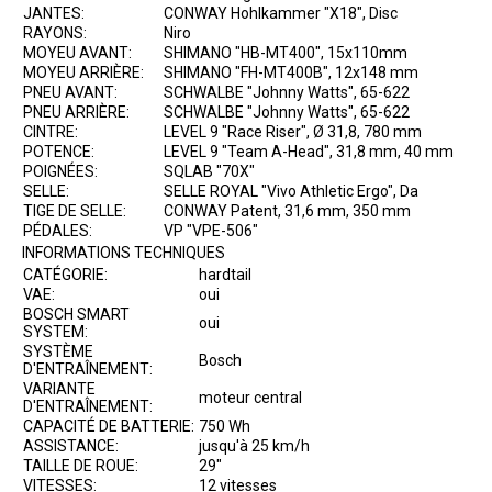
JANTES:
CONWAY Hohlkammer "X18", Disc
RAYONS:
Niro
MOYEU AVANT:
SHIMANO "HB-MT400", 15x110mm
MOYEU ARRIÈRE:
SHIMANO "FH-MT400B", 12x148 mm
PNEU AVANT:
SCHWALBE "Johnny Watts", 65-622
PNEU ARRIÈRE:
SCHWALBE "Johnny Watts", 65-622
CINTRE:
LEVEL 9 "Race Riser", Ø 31,8, 780 mm
POTENCE:
LEVEL 9 "Team A-Head", 31,8 mm, 40 mm
POIGNÉES:
SQLAB "70X"
SELLE:
SELLE ROYAL "Vivo Athletic Ergo", Da
TIGE DE SELLE:
CONWAY Patent, 31,6 mm, 350 mm
PÉDALES:
VP "VPE-506"
INFORMATIONS TECHNIQUES
CATÉGORIE:
hardtail
VAE:
oui
BOSCH SMART
oui
SYSTEM:
SYSTÈME
Bosch
D'ENTRAÎNEMENT:
VARIANTE
moteur central
D'ENTRAÎNEMENT:
CAPACITÉ DE BATTERIE:
750 Wh
ASSISTANCE:
jusqu'à 25 km/h
TAILLE DE ROUE:
29"
VITESSES:
12 vitesses