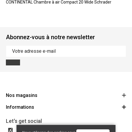
CONTINENTAL Chambre à air Compact 20 Wide Schrader
Abonnez-vous à notre newsletter
Nos magasins
Informations
Cycles Arnold Kontz Gare / Bonnevoie
Route
Conditions générales
+352 40 96 74 214 / +352 40 96 74 215
Let's get social
LU 24502609
Avertissement