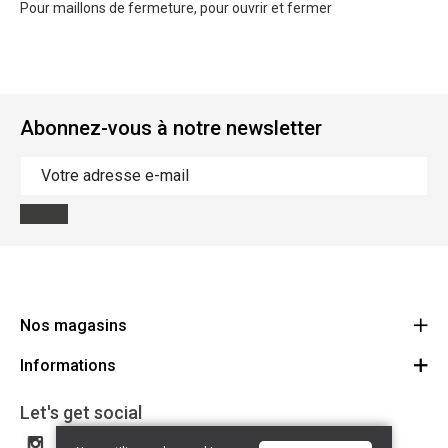
Pour maillons de fermeture, pour ouvrir et fermer
Abonnez-vous à notre newsletter
Nos magasins
Informations
Cycles Arnold Kontz Gare / Bonnevoie
Route
Conditions générales
+352 40 96 74 214 / +352 40 96 74 215
Let's get social
LU 24502609
Avertissement