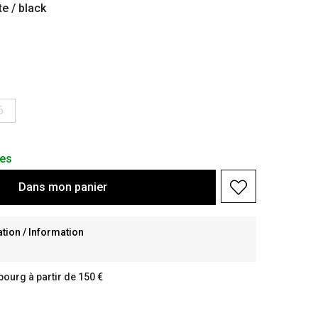
te / black
6
les
Dans
mon
panier
ion / Information
bourg à partir de 150 €