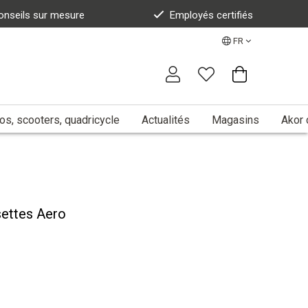
onseils sur mesure
Employés certifiés
FR
s, scooters, quadricycle
Actualités
Magasins
Akor 
settes Aero