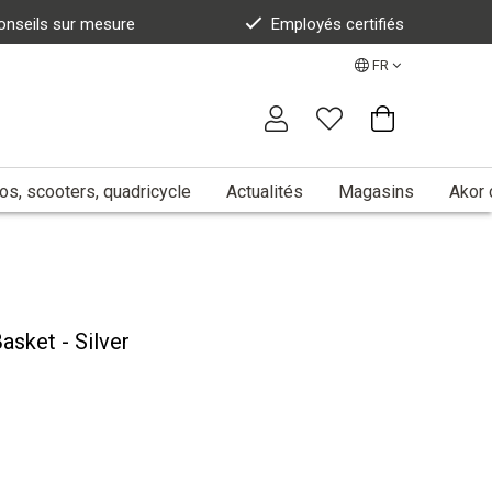
onseils sur mesure
Employés certifiés
FR
s, scooters, quadricycle
Actualités
Magasins
Akor 
sket - Silver