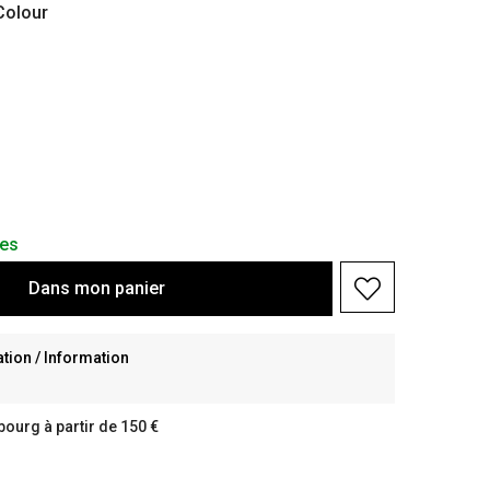
olour
les
Dans
mon
panier
ion / Information
bourg à partir de 150 €