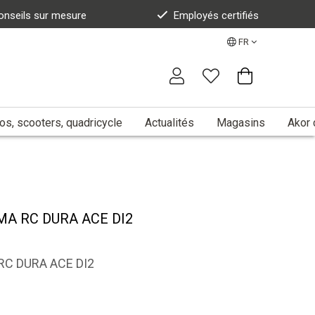
onseils sur mesure
Employés certifiés
FR
s, scooters, quadricycle
Actualités
Magasins
Akor 
MA RC DURA ACE DI2
RC DURA ACE DI2