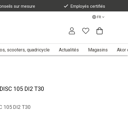
onseils sur mesure
Employés certifiés
FR
s, scooters, quadricycle
Actualités
Magasins
Akor 
DISC 105 DI2 T30
C 105 DI2 T30