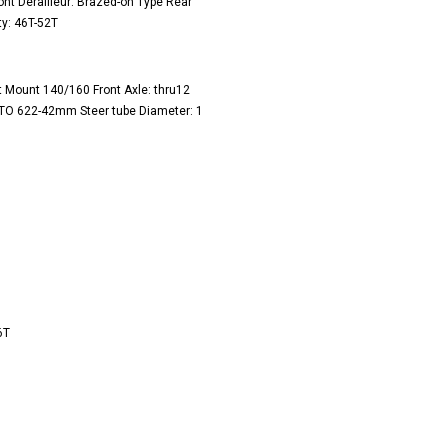
nt Derailleur: Brazed-on Type Rear
ty: 46T-52T
at Mount 140/160 Front Axle: thru12
TO 622-42mm Steer tube Diameter: 1
6T