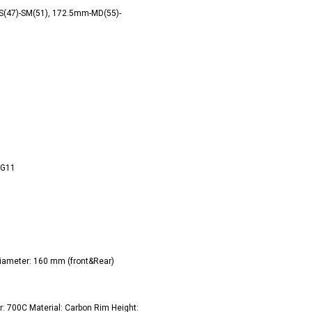
(47)-SM(51), 172.5mm-MD(55)-
HG11
iameter: 160 mm (front&Rear)
: 700C Material: Carbon Rim Height: