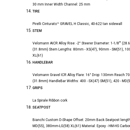
30 mm Inner Width Channel: 25 mm
TIRE
Pirelli Cinturato™ GRAVEL H Classic, 40-622 tan sidewall
STEM
Velomann AICR Alloy Rise: -2° Steerer Diameter: 1-1/8"" (28.
(31.8mm) Stem Lengths: 80mm - XS(47), 90mm - SM(51), 1
XL(61)
HANDLEBAR
Velomann Gravel ICR Alloy Flare: 16° Drop: 130mm Reach 70
(31.8mm) HandleBar Widths: 400 - SX(47) SM(51), 420 - MD(5
GRIPS
La Spirale Ribbon cork
SEATPOST
Bianchi Custom D-Shape Offset: 20mm Back Seatpost leng
MD(55), 380mm-LG(58) XL(61) Material: Epoxy - HM-HS Carbo