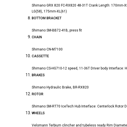
Shimano GRX 820 FC-RX820 48-31T Crank Length: 170mm-XS
LG(58), 175mm-XL(61)
BOTTOM BRACKET
Shimano SM-BB72-41B, press fit
CHAIN
Shimano CN-M7100
CASSETTE
Shimano CS-HG710-12 speed, 11-36T Driver body Interface: 
BRAKES
Shimano Hydraulic Brake, BR-RX820
ROTOR
Shimano SM-RT70 IceTech Hub Interface: Centerlock Rotor D
WHEELS
Velomann Terbium clincher and tubeless ready Rim Diameter