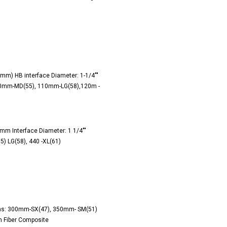
6mm) HB interface Diameter: 1-1/4""
00mm-MD(55), 110mm-LG(58),120m -
mm Interface Diameter: 1 1/4""
5) LG(58), 440 -XL(61)
ths: 300mm-SX(47), 350mm- SM(51)
n Fiber Composite