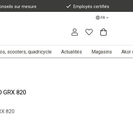
onseils sur mesure
Employés certifiés
FR
s, scooters, quadricycle
Actualités
Magasins
Akor 
 GRX 820
RX 820