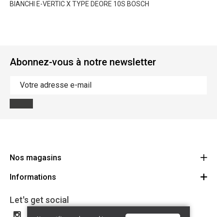
BIANCHI E-VERTIC X TYPE DEORE 10S BOSCH
Abonnez-vous à notre newsletter
Nos magasins
Informations
Cycles Arnold Kontz Gare / Bonnevoie
Route
Conditions générales
+352 40 96 74 214 / +352 40 96 74 215
Let's get social
LU 24502609
Avertissement