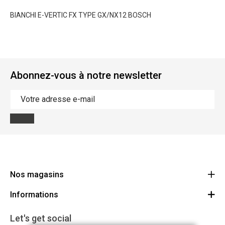
BIANCHI E-VERTIC FX TYPE GX/NX12 BOSCH
Abonnez-vous à notre newsletter
Nos magasins
Informations
Cycles Arnold Kontz Gare / Bonnevoie
Route
Conditions générales
+352 40 96 74 214 / +352 40 96 74 215
Let's get social